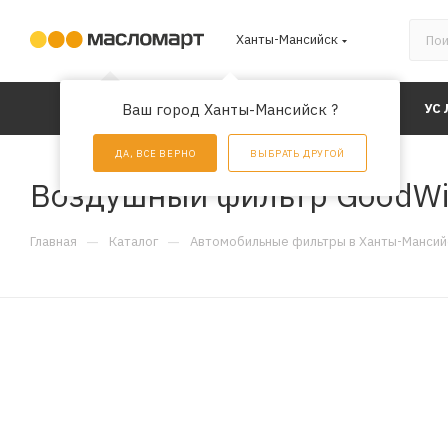
Ханты-Мансийск
КАТАЛОГ
Ваш город Ханты-Мансийск ?
АКЦИИ
УС
ДА, ВСЕ ВЕРНО
ВЫБРАТЬ ДРУГОЙ
Воздушный фильтр GoodWi
—
—
Главная
Каталог
Автомобильные фильтры в Ханты-Мансий