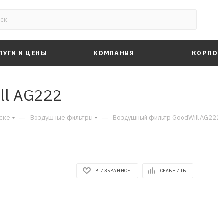
ЛУГИ И ЦЕНЫ
КОМПАНИЯ
КОРПО
ll AG222
—
—
ске
Воздушные фильтры
Воздушный фильтр GoodWill AG22
В ИЗБРАННОЕ
СРАВНИТЬ