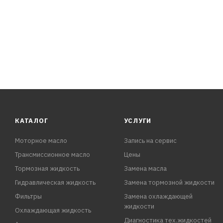
КАТАЛОГ
УСЛУГИ
Моторное масло
Запись на сервис
Трансмиссионное масло
Цены
Тормозная жидкость
Замена масла
Гидравлическая жидкость
Замена тормозной жидкости
Фильтры
Замена охлаждающей
жидкости
Охлаждающая жидкость
Диагностика тех.жидкостей