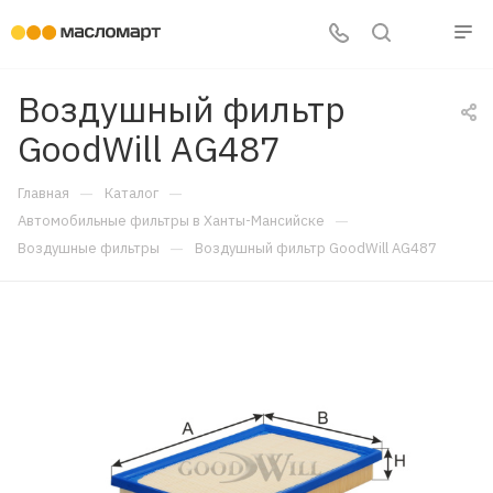
Воздушный фильтр
GoodWill AG487
—
—
Главная
Каталог
—
Автомобильные фильтры в Ханты-Мансийске
—
Воздушные фильтры
Воздушный фильтр GoodWill AG487