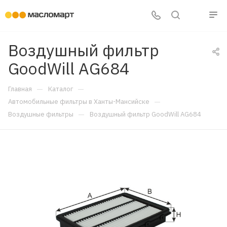
Воздушный фильтр
GoodWill AG684
—
—
Главная
Каталог
—
Автомобильные фильтры в Ханты-Мансийске
—
Воздушные фильтры
Воздушный фильтр GoodWill AG684