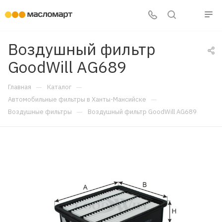
Воздушный фильтр
GoodWill AG689
—
—
Главная
Каталог
—
Автомобильные фильтры в Ханты-Мансийске
—
Воздушные фильтры
Воздушный фильтр GoodWill AG689