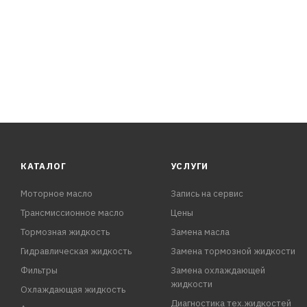
КАТАЛОГ
УСЛУГИ
Моторное масло
Запись на сервис
Трансмиссионное масло
Цены
Тормозная жидкость
Замена масла
Гидравлическая жидкость
Замена тормозной жидкости
Фильтры
Замена охлаждающей
жидкости
Охлаждающая жидкость
Диагностика тех.жидкостей