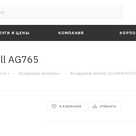
ЛУГИ И ЦЕНЫ
КОМПАНИЯ
КОРПО
ll AG765
—
—
ске
Воздушные фильтры
Воздушный фильтр GoodWill AG76
В ИЗБРАННОЕ
СРАВНИТЬ