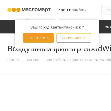
Ханты-Мансийск
КАТАЛОГ
Ваш город Ханты-Мансийск ?
АКЦИИ
УС
ДА, ВСЕ ВЕРНО
ВЫБРАТЬ ДРУГОЙ
Воздушный фильтр GoodWi
—
—
Главная
Каталог
Автомобильные фильтры в Ханты-Мансий