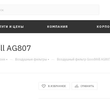
ЛУГИ И ЦЕНЫ
КОМПАНИЯ
КОРПО
ll AG807
—
—
ске
Воздушные фильтры
Воздушный фильтр GoodWill AG80
В ИЗБРАННОЕ
СРАВНИТЬ