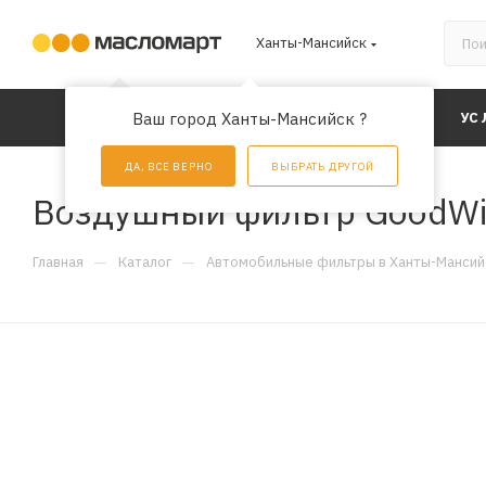
Ханты-Мансийск
КАТАЛОГ
Ваш город Ханты-Мансийск ?
АКЦИИ
УС
ДА, ВСЕ ВЕРНО
ВЫБРАТЬ ДРУГОЙ
Воздушный фильтр GoodWi
—
—
Главная
Каталог
Автомобильные фильтры в Ханты-Мансий