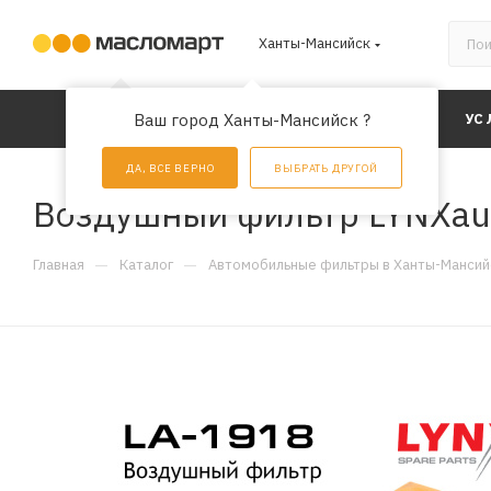
Ханты-Мансийск
КАТАЛОГ
Ваш город Ханты-Мансийск ?
АКЦИИ
УС
ДА, ВСЕ ВЕРНО
ВЫБРАТЬ ДРУГОЙ
Воздушный фильтр LYNXau
—
—
Главная
Каталог
Автомобильные фильтры в Ханты-Мансий