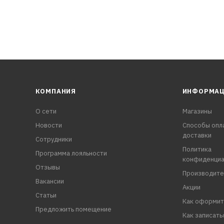
КОМПАНИЯ
ИНФОРМА
О сети
Магазины
Новости
Способы опл
доставки
Сотрудники
Политика
Программа лояльности
конфиденциа
Отзывы
Производите
Вакансии
Акции
Статьи
Как оформит
Предложить помещение
Как записать