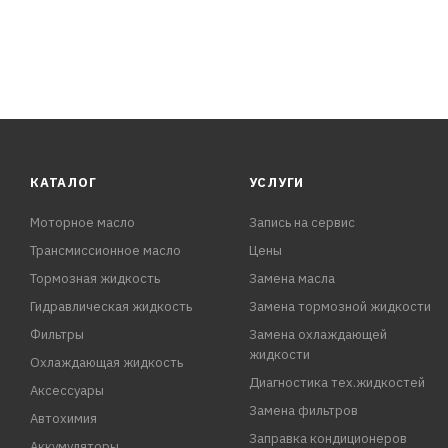
КАТАЛОГ
УСЛУГИ
Моторное масло
Запись на сервис
Трансмиссионное масло
Цены
Тормозная жидкость
Замена масла
Гидравлическая жидкость
Замена тормозной жидкости
Фильтры
Замена охлаждающей
жидкости
Охлаждающая жидкость
Диагностика тех.жидкостей
Аксессуары
Замена фильтров
Автохимия
Заправка кондиционеров
Аккумуляторы