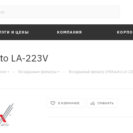
ЛУГИ И ЦЕНЫ
КОМПАНИЯ
КОРПО
to LA-223V
—
—
ске
Воздушные фильтры
Воздушный фильтр LYNXauto LA-2
В ИЗБРАННОЕ
СРАВНИТЬ