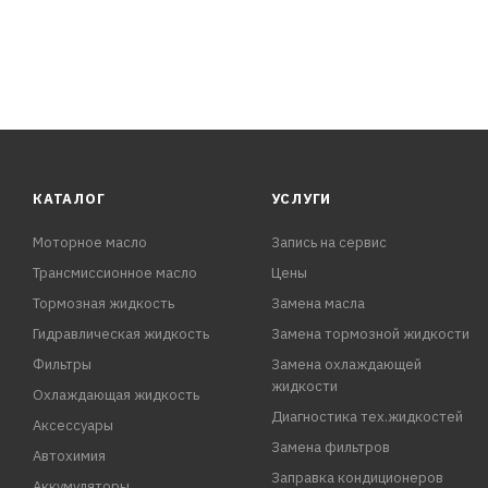
КАТАЛОГ
УСЛУГИ
Моторное масло
Запись на сервис
Трансмиссионное масло
Цены
Тормозная жидкость
Замена масла
Гидравлическая жидкость
Замена тормозной жидкости
Фильтры
Замена охлаждающей
жидкости
Охлаждающая жидкость
Диагностика тех.жидкостей
Аксессуары
Замена фильтров
Автохимия
Заправка кондиционеров
Аккумуляторы