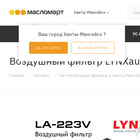
Ханты-Мансийск
КАТАЛОГ
Ваш город Ханты-Мансийск ?
АКЦИИ
УС
ДА, ВСЕ ВЕРНО
ВЫБРАТЬ ДРУГОЙ
Воздушный фильтр LYNXau
—
—
Главная
Каталог
Автомобильные фильтры в Ханты-Мансий