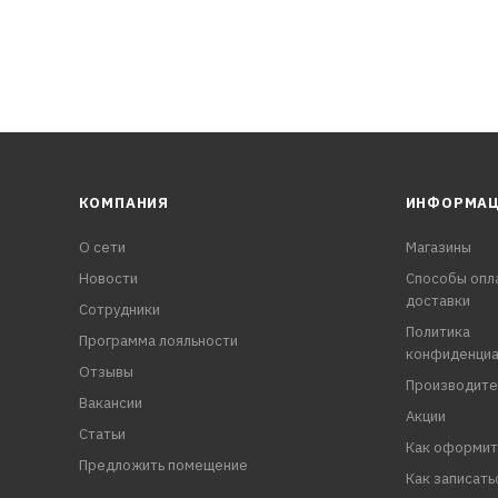
КОМПАНИЯ
ИНФОРМА
О сети
Магазины
Новости
Способы опл
доставки
Сотрудники
Политика
Программа лояльности
конфиденциа
Отзывы
Производите
Вакансии
Акции
Статьи
Как оформит
Предложить помещение
Как записать