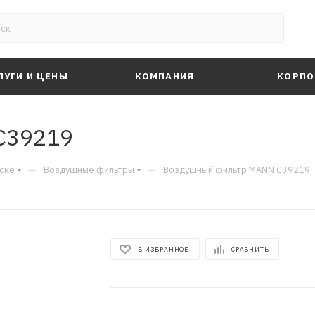
ЛУГИ И ЦЕНЫ
КОМПАНИЯ
КОРПО
C39219
—
—
ске
Воздушные фильтры
Воздушный фильтр MANN C39219
В ИЗБРАННОЕ
СРАВНИТЬ