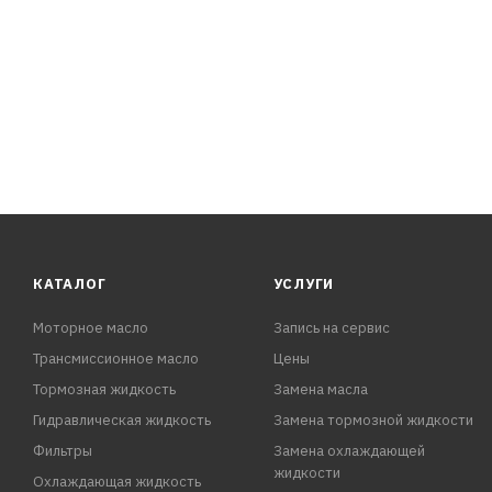
КАТАЛОГ
УСЛУГИ
Моторное масло
Запись на сервис
Трансмиссионное масло
Цены
Тормозная жидкость
Замена масла
Гидравлическая жидкость
Замена тормозной жидкости
Фильтры
Замена охлаждающей
жидкости
Охлаждающая жидкость