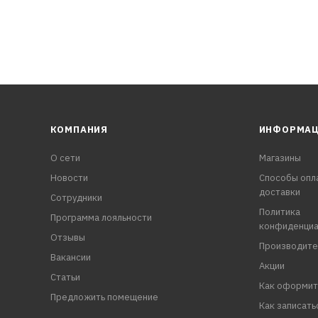
КОМПАНИЯ
ИНФОРМА
О сети
Магазины
Новости
Способы опл
доставки
Сотрудники
Политика
Программа лояльности
конфиденциа
Отзывы
Производите
Вакансии
Акции
Статьи
Как оформит
Предложить помещение
Как записать