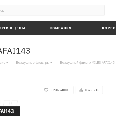
ЛУГИ И ЦЕНЫ
КОМПАНИЯ
КОРПО
AFAI143
—
—
ске
Воздушные фильтры
Воздушный фильтр MILES AFAI143
В ИЗБРАННОЕ
СРАВНИТЬ