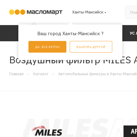
Ханты-Мансийск
КАТАЛОГ
Ваш город Ханты-Мансийск ?
АКЦИИ
УС
ДА, ВСЕ ВЕРНО
ВЫБРАТЬ ДРУГОЙ
Воздушный фильтр MILES 
—
—
Главная
Каталог
Автомобильные фильтры в Ханты-Мансий