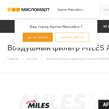
Ханты-Мансийск
КАТАЛОГ
Ваш город Ханты-Мансийск ?
АКЦИИ
УС
ДА, ВСЕ ВЕРНО
ВЫБРАТЬ ДРУГОЙ
Воздушный фильтр MILES 
—
—
Главная
Каталог
Автомобильные фильтры в Ханты-Мансий