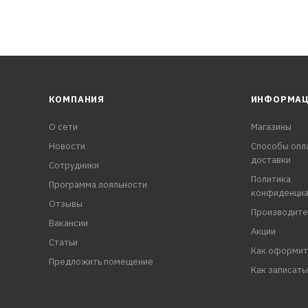
КОМПАНИЯ
ИНФОРМА
О сети
Магазины
Новости
Способы опл
доставки
Сотрудники
Политика
Программа лояльности
конфиденциа
Отзывы
Производите
Вакансии
Акции
Статьи
Как оформит
Предложить помещение
Как записать