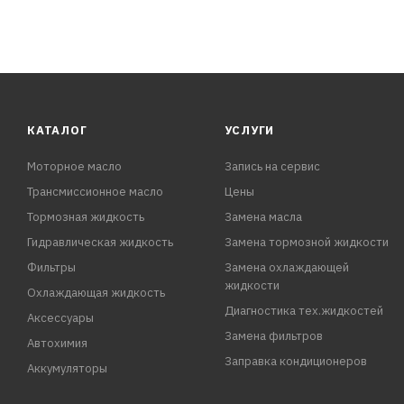
КАТАЛОГ
УСЛУГИ
Моторное масло
Запись на сервис
Трансмиссионное масло
Цены
Тормозная жидкость
Замена масла
Гидравлическая жидкость
Замена тормозной жидкости
Фильтры
Замена охлаждающей
жидкости
Охлаждающая жидкость
Диагностика тех.жидкостей
Аксессуары
Замена фильтров
Автохимия
Заправка кондиционеров
Аккумуляторы