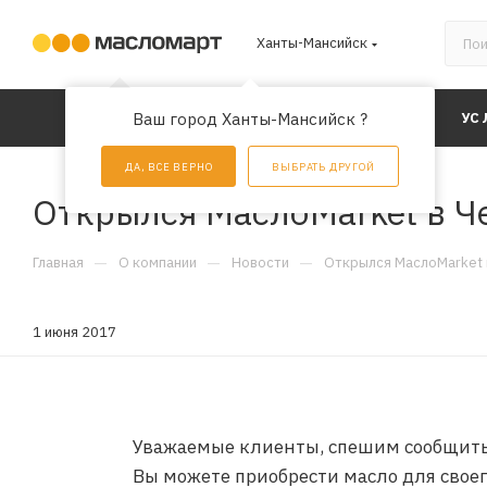
Ханты-Мансийск
КАТАЛОГ
Ваш город Ханты-Мансийск ?
АКЦИИ
УС
ДА, ВСЕ ВЕРНО
ВЫБРАТЬ ДРУГОЙ
Открылся МаслоMarket в Ч
—
—
—
Главная
О компании
Новости
Открылся МаслоMarket 
1 июня 2017
Уважаемые клиенты, спешим сообщить, 
Вы можете приобрести масло для своег