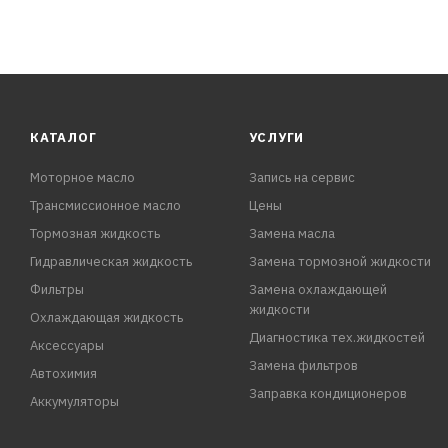
КАТАЛОГ
УСЛУГИ
Моторное масло
Запись на сервис
Трансмиссионное масло
Цены
Тормозная жидкость
Замена масла
Гидравлическая жидкость
Замена тормозной жидкости
Фильтры
Замена охлаждающей
жидкости
Охлаждающая жидкость
Диагностика тех.жидкостей
Аксессуары
Замена фильтров
Автохимия
Заправка кондиционеров
Аккумуляторы