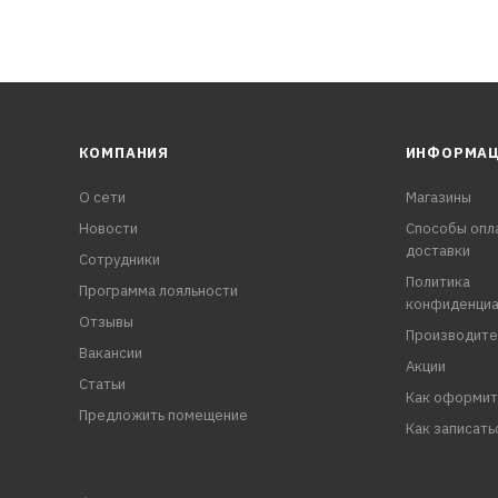
КОМПАНИЯ
ИНФОРМА
О сети
Магазины
Новости
Способы опл
доставки
Сотрудники
Политика
Программа лояльности
конфиденциа
Отзывы
Производите
Вакансии
Акции
Статьи
Как оформит
Предложить помещение
Как записать