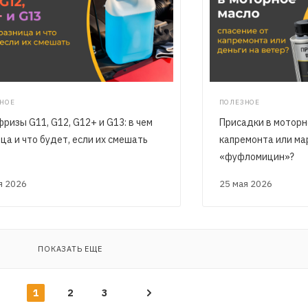
НОЕ
ПОЛЕЗНОЕ
ризы G11, G12, G12+ и G13: в чем
Присадки в моторно
ца и что будет, если их смешать
капремонта или ма
«фуфломицин»?
ая 2026
25 мая 2026
ПОКАЗАТЬ ЕЩЕ
1
2
3