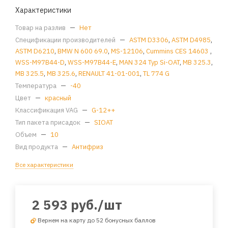
Характеристики
Товар на разлив
—
Нет
Спецификации производителей
—
ASTM D3306
,
ASTM D4985
,
ASTM D6210
,
BMW N 600 69.0
,
MS-12106
,
Cummins CES 14603
,
WSS-M97B44-D
,
WSS-M97B44-E
,
MAN 324 Typ Si-OAT
,
MB 325.3
,
MB 325.5
,
MB 325.6
,
RENAULT 41-01-001
,
TL 774 G
Температура
—
-40
Цвет
—
красный
Классификация VAG
—
G-12++
Тип пакета присадок
—
SIOAT
Объем
—
10
Вид продукта
—
Антифриз
Все характеристики
2 593
руб.
/шт
Вернем на карту до 52 бонусных баллов