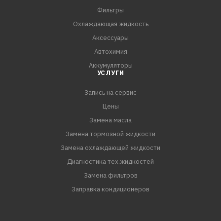
Фильтры
ОТЛИЧАЕТСЯ:
Охлаждающая жидкость
- Высокой термостабильностью и пролонгированной
Аксессуары
работоспособностью присадок в расширенном
Автохимия
диапазоне давлений и температур от –40°С до +123°С;
Аккумуляторы
повышенной теплоёмкостью
УСЛУГИ
- Особой смачивающей способностью охлаждаемых
Запись на сервис
поверхностей,что препятствует образованию
локальных зон перегрева.Антифриз AGA-Z40 глубоко
Цены
проникает в микрорельеф поверхности металла, что
Замена масла
значительно повышает эффективную площадь
Замена тормозной жидкости
контакта поверхности и жидкости, тем самым
Замена охлаждающей жидкости
улучшает охлаждение двигателя. Это свойство легк
Диагностика тех.жидкостей
Замена фильтров
Заправка кондиционеров