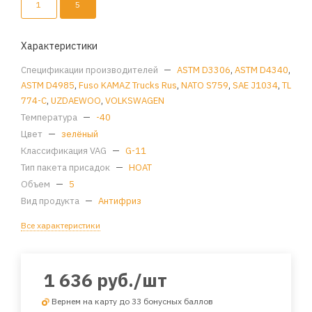
1
5
Характеристики
Спецификации производителей
—
ASTM D3306
,
ASTM D4340
,
ASTM D4985
,
Fuso KAMAZ Trucks Rus
,
NATO S759
,
SAE J1034
,
TL
774-C
,
UZDAEWOO
,
VOLKSWAGEN
Температура
—
-40
Цвет
—
зелёный
Классификация VAG
—
G-11
Тип пакета присадок
—
HOAT
Объем
—
5
Вид продукта
—
Антифриз
Все характеристики
1 636
руб.
/шт
Вернем на карту до 33 бонусных баллов