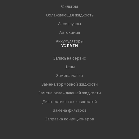
где требуется применение антифризов класса G11.
Фильтры
Охлаждающая жидкость
ПРЕИМУЩЕСТВА:
Аксессуары
- Предназначен для систем охлаждения современных
Автохимия
двигателей внутреннего сгорания, где необходимо
Аккумуляторы
применение антифризов класса G11
УСЛУГИ
- Возможно использование в качестве рабочей
Запись на сервис
жидкости в теплообменных аппаратах, где
рекомендовано применение охлаждающих жидкостей
Цены
соответствующего уровня свойств.
Замена масла
- Наилучшим образом подходит для
Замена тормозной жидкости
высокооборотистых и термонагруженных двигателей
Замена охлаждающей жидкости
Диагностика тех.жидкостей
Замена фильтров
Заправка кондиционеров