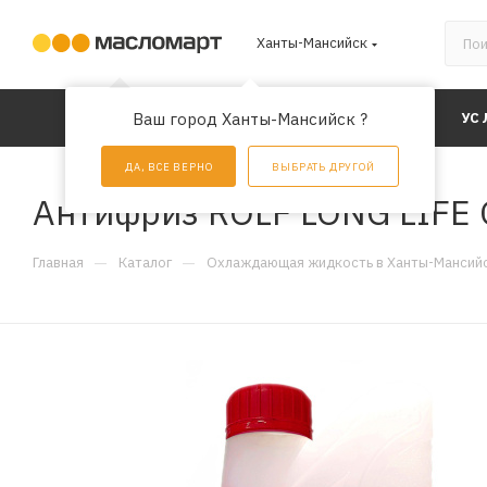
Ханты-Мансийск
КАТАЛОГ
Ваш город Ханты-Мансийск ?
АКЦИИ
УС
ДА, ВСЕ ВЕРНО
ВЫБРАТЬ ДРУГОЙ
Антифриз ROLF LONG LIFE G
—
—
Главная
Каталог
Охлаждающая жидкость в Ханты-Мансий