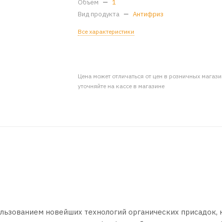
Объем
—
1
Вид продукта
—
Антифриз
Все характеристики
Цена может отличаться от цен в розничных магаз
уточняйте на кассе в магазине
ользованием новейших технологий органических присадок,