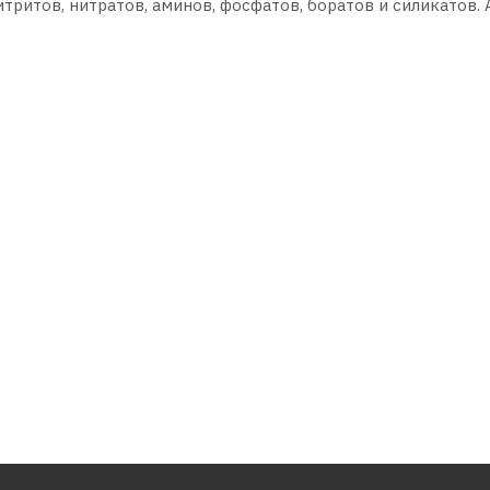
тритов, нитратов, аминов, фосфатов, боратов и силикатов.
тложений в охлаждающих каналах, в отсеке двигателя, в р
вые и пластиковые изделия системы охлаждения.
ях отечественного и зарубежного производства, эксплуатир
вигателей внутреннего сгорания, где необходимо примене
ти в теплообменных аппаратах, где рекомендовано примен
йств.
 и термонагруженных двигателей.