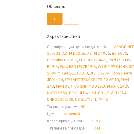
Объем, л.
1
5
Характеристики
Спецификации производителей
—
AFNOR NF
15-601
,
ASTM D3306
,
ASTM D4985
,
BS 6580
,
Cummins 85T8-2
,
FFV HEFT R443
,
Ford ESD M97
B49-A
,
Ford ESD M97B49-A
,
WSS-M97B44-D
,
G
1899 M
,
GM QL130100
,
JIS K 2234
,
John Deere
JDM H24
,
LEYLAND TRUCKS LTS 22 AF 10
,
MAN
248
,
MAN 324 Typ SNF
,
MB 325.3
,
Mack 014GS
,
NATO S759
,
RENAULT 41-01-001
,
SAE J1034
,
UNE 26361-88
,
US 6277
,
TL 774 D
Температура
—
-40
Цвет
—
красный
Классификация VAG
—
G-12+
Тип пакета присадок
—
OAT