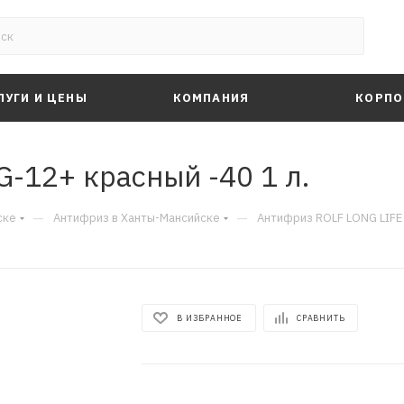
ЛУГИ И ЦЕНЫ
КОМПАНИЯ
КОРПО
-12+ красный -40 1 л.
—
—
ске
Антифриз в Ханты-Мансийске
Антифриз ROLF LONG LIFE 
В ИЗБРАННОЕ
СРАВНИТЬ