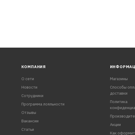
КОМПАНИЯ
ИНФОРМА
О сети
Магазины
Новости
Способы опл
доставки
Сотрудники
Политика
Программа лояльности
конфиденциа
Отзывы
Производите
Вакансии
Акции
Статьи
Как оформит