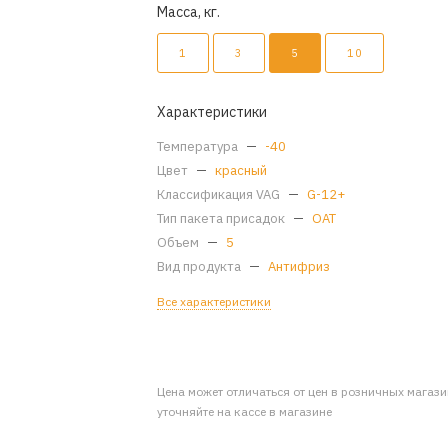
Масса, кг.
1
3
5
10
Характеристики
Температура
—
-40
Цвет
—
красный
Классификация VAG
—
G-12+
Тип пакета присадок
—
OAT
Объем
—
5
Вид продукта
—
Антифриз
Все характеристики
Цена может отличаться от цен в розничных магаз
уточняйте на кассе в магазине