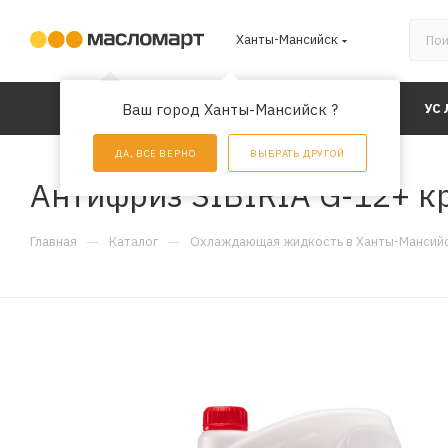
Ханты-Мансийск
КАТАЛОГ
Ваш город Ханты-Мансийск ?
АКЦИИ
УС
ДА, ВСЕ ВЕРНО
ВЫБРАТЬ ДРУГОЙ
Антифриз SIBIRIA G-12+ кр
—
—
Главная
Каталог
Охлаждающая жидкость в Ханты-Мансий