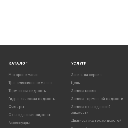
ХАРАКТЕРИСТИКИ:
Плотность при 20 °C: 1,070г/см3
Температура начала кристаллизации: -40°C
Щелочность: 5,18см3
Водородный показатель: 7,83(рН)
Цвет: красный
КАТАЛОГ
УСЛУГИ
Моторное масло
Запись на сервис
Трансмиссионное масло
Цены
Тормозная жидкость
Замена масла
Гидравлическая жидкость
Замена тормозной жидкости
Фильтры
Замена охлаждающей
жидкости
Охлаждающая жидкость
Диагностика тех.жидкостей
Аксессуары