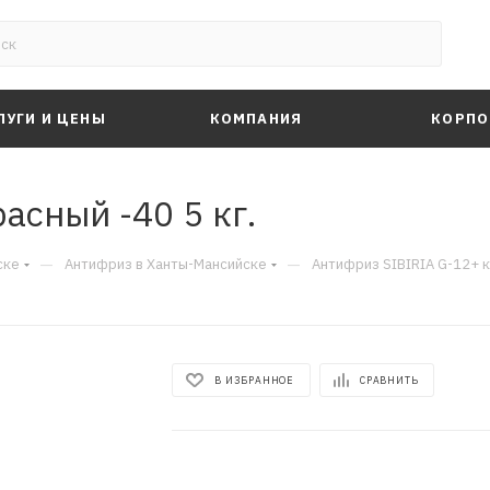
ЛУГИ И ЦЕНЫ
КОМПАНИЯ
КОРПО
асный -40 5 кг.
—
—
ске
Антифриз в Ханты-Мансийске
Антифриз SIBIRIA G-12+ к
В ИЗБРАННОЕ
СРАВНИТЬ