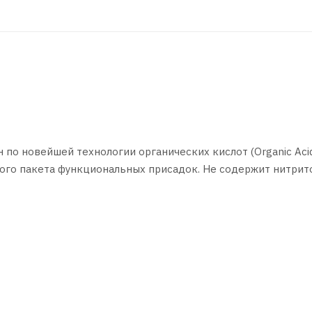
 по новейшей технологии органических кислот (Organic Aci
ного пакета функциональных присадок. Не содержит нитрит
ергающихся высокой нагрузке, особенно алюминиевых.
хлаждения от замерзания, коррозии и перегрева, эффектив