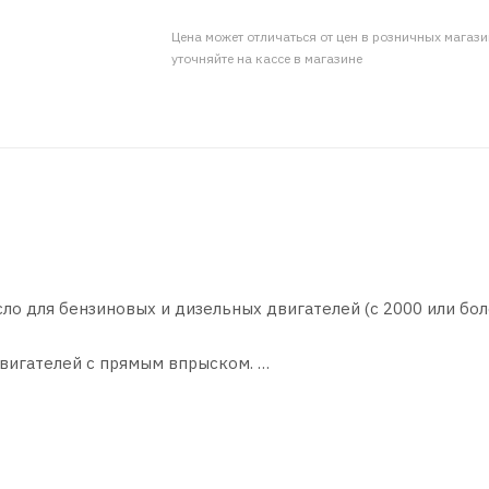
Цена может отличаться от цен в розничных магаз
уточняйте на кассе в магазине
о для бензиновых и дизельных двигателей (с 2000 или бо
двигателей с прямым впрыском.
сего года, даже в самых сложных условиях. Подходит для
тором.
00/505.00, MB 229.3/226.5, BMW LL-01, GM LL-B-025, Porsche