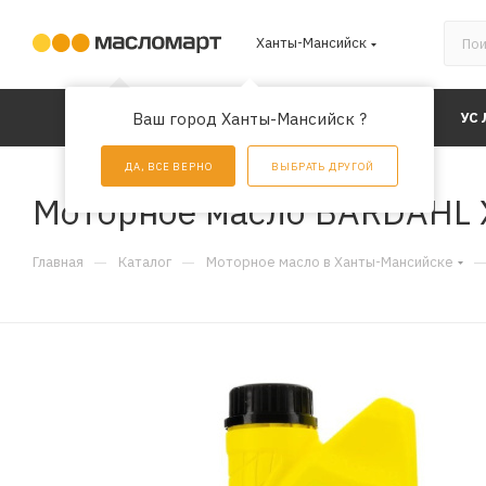
Ханты-Мансийск
КАТАЛОГ
Ваш город Ханты-Мансийск ?
АКЦИИ
УС
ДА, ВСЕ ВЕРНО
ВЫБРАТЬ ДРУГОЙ
Моторное масло BARDAHL X
—
—
Главная
Каталог
Моторное масло в Ханты-Мансийске