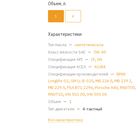
Объем, л.
1
4
Характеристики
Тип масла
—
синтетическое
Класс вязкости SAE
—
5W-40
Спецификация API
—
CF
,
SN
Спецификация ACEA
—
A3/B4
Спецификации производителей
—
BMW
Longlife-01
,
GM LL-B-025
,
MB 226.5
,
MB 229.3
,
MB 229.5
,
PSA B71 2296
,
Porsche A40
,
RN0700
,
RN0710
,
VW 502 00
,
VW 505 00
Объем
—
1
Тип двигателя
—
4-тактный
Все характеристики