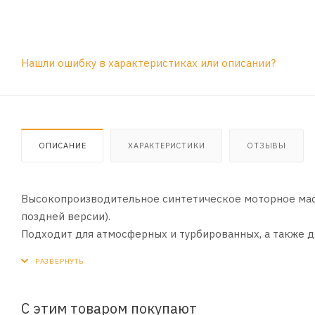
Нашли ошибку в характеристиках или описании?
ОПИСАНИЕ
ХАРАКТЕРИСТИКИ
ОТЗЫВЫ
Высокопроизводительное синтетическое моторное масл
поздней версии).
Подходит для атмосферных и турбированных, а также 
BARDAHL XTC 5W40 может быть использован в течение в
автомобилей, оснащенных каталитическим нейтрализа
Допуски и спецификации: ACEA A3/B4, API SN/CF, VW 502.
С этим товаром покупают