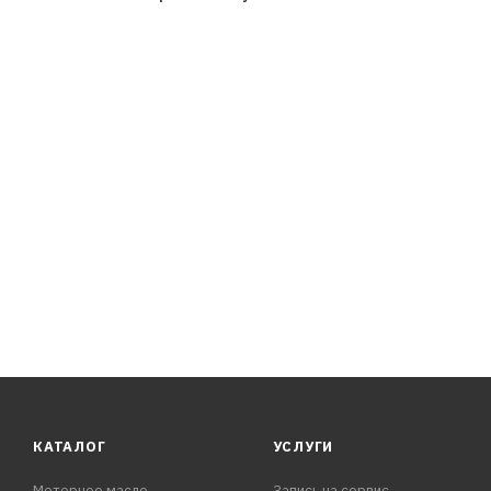
9.55535-M2, PSA B71 2296, RN0700/RN0710
КАТАЛОГ
УСЛУГИ
Моторное масло
Запись на сервис