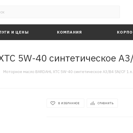
ЛУГИ И ЦЕНЫ
КОМПАНИЯ
КОРПО
TC 5W-40 синтетическое A3/
—
Моторное масло BARDAHL XTC 5W-40 синтетическое A3/B4 SN/CF 1 л.
В ИЗБРАННОЕ
СРАВНИТЬ