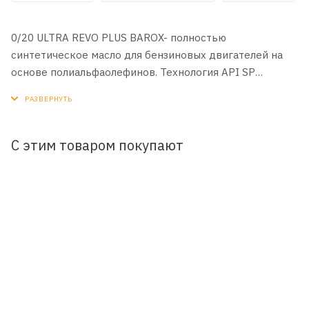
0/20 ULTRA REVO PLUS BAROX- полностью
синтетическое масло для бензиновых двигателей на
основе полиальфаолефинов. Технология API SP
обеспечивает максимальную устойчивость к
малоскоростному предварительному зажиганию (LSPI)
увеличивая длительность срока службы масла.
Специально разработано для холодного климата.
С этим товаром покупают
ПРИМЕНЕНИЕ:
Рекомендуется для легковых автомобилей и легких
грузовиков с высокопроизводительными бензиновыми
и дизельными двигателями.
ПРЕИМУЩЕСТВА:
•Плавная работа двигателя
•Превосходная чистота двигателя