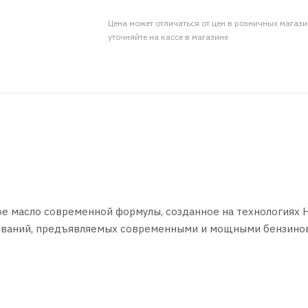
Цена может отличаться от цен в розничных магаз
уточняйте на кассе в магазине
ое масло современной формулы, созданное на технологиях H
ебований, предъявляемых современными и мощными бензино
смазку при любых условиях эксплуатации. Одновременно с
шается расход топлива. Турбо и катализатор прошли испыта