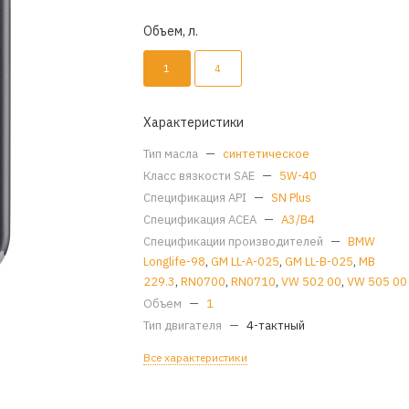
Объем, л.
1
4
Характеристики
Тип масла
—
синтетическое
Класс вязкости SAE
—
5W-40
Спецификация API
—
SN Plus
Спецификация ACEA
—
A3/B4
Спецификации производителей
—
BMW
Longlife-98
,
GM LL-A-025
,
GM LL-B-025
,
MB
229.3
,
RN0700
,
RN0710
,
VW 502 00
,
VW 505 00
Объем
—
1
Тип двигателя
—
4-тактный
Все характеристики