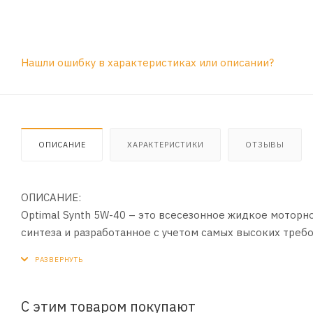
Нашли ошибку в характеристиках или описании?
ОПИСАНИЕ
ХАРАКТЕРИСТИКИ
ОТЗЫВЫ
ОПИСАНИЕ:
Optimal Synth 5W-40 – это всесезонное жидкое моторн
синтеза и разработанное с учетом самых высоких тр
дизельными двигателями. Оно обеспечивает отличную 
до минимума значения трения, в результате чего умень
ПРИМЕНЕНИЕ:
С этим товаром покупают