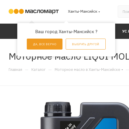
Ханты-Мансийск
КАТАЛОГ
Ваш город Ханты-Мансийск ?
АКЦИИ
УС
ДА, ВСЕ ВЕРНО
ВЫБРАТЬ ДРУГОЙ
Моторное масло LIQUI MOLY
—
—
Главная
Каталог
Моторное масло в Ханты-Мансийске