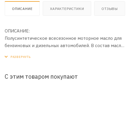
ОПИСАНИЕ
ХАРАКТЕРИСТИКИ
ОТЗЫВЫ
ОПИСАНИЕ:
Полусинтетическое всесезонное моторное масло для
бензиновых и дизельных автомобилей. В состав масла
входят высокоочищенные минеральные и
синтетические базовые масла, обеспечивающие
надёжную эксплуатацию двигателя в широком
диапазоне нагрузок и температур.
С этим товаром покупают
ПРИМЕНЕНИЕ:
Рекомендуется для применения в четырехтактных
бензиновых и дизельных двигателей легковых
автомобилей и легких автофургонов.
ПРЕИМУЩЕСТВА: