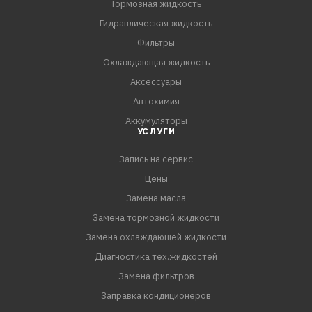
Тормозная жидкость
ПРЕИМУЩЕСТВА:
Гидравлическая жидкость
- MOTUL 6100 SYN-clean 5W-40 обладает высокими
Фильтры
смазывающими и противоизносными свойствами, а
Охлаждающая жидкость
также высокой термоокислительной стабильностью,
Аксессуары
что позволяет снизить
Автохимия
Аккумуляторы
УСЛУГИ
Запись на сервис
Цены
Замена масла
Замена тормозной жидкости
Замена охлаждающей жидкости
Диагностика тех.жидкостей
Замена фильтров
Заправка кондиционеров