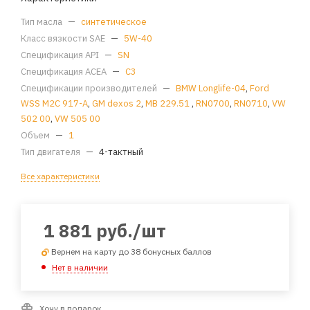
Тип масла
—
синтетическое
Класс вязкости SAE
—
5W-40
Спецификация API
—
SN
Спецификация ACEA
—
C3
Спецификации производителей
—
BMW Longlife-04
,
Ford
WSS M2C 917-A
,
GM dexos 2
,
MB 229.51
,
RN0700
,
RN0710
,
VW
502 00
,
VW 505 00
Объем
—
1
Тип двигателя
—
4-тактный
Все характеристики
1 881
руб.
/шт
Вернем на карту до 38 бонусных баллов
Нет в наличии
Хочу в подарок