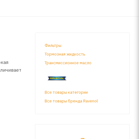
Фильтры
Тормозная жидкость
окая
Трансмиссионное масло
еличивает
Все товары категории
 деталей
пературах.
Все товары бренда Ravenol
ю пленку