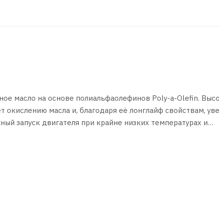
ое масло на основе полиальфаолефинов Poly-a-Olefin. Выс
 окислению масла и, благодаря её лонглайф свойствам, ув
ый запуск двигателя при крайне низких температурах и
печивает мгновенное смазывание всех критических узлов и
ива, беспроблемный пуск двигателя при крайне низких тем
тложений, нарушающих теплоотвод от поршней и подвижных
 при сгорании топлива. Обеспечивает стабильную масляну
льных температурных и эксплуатационных режимах работы