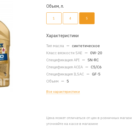
Объем, л.
1
4
5
Характеристики
Тип масла
—
синтетическое
Класс вязкости SAE
—
0W-20
Спецификация API
—
SN-RC
Спецификация ACEA
—
C5/C6
Спецификация ILSAC
—
GF-5
Объем
—
5
Все характеристики
Цена может отличаться от цен в розничных магаз
уточняйте на кассе в магазине