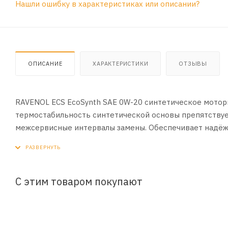
Нашли ошибку в характеристиках или описании?
ОПИСАНИЕ
ХАРАКТЕРИСТИКИ
ОТЗЫВЫ
RAVENOL ECS EcoSynth SAE 0W-20 синтетическое моторн
термостабильность синтетической основы препятствует
межсервисные интервалы замены. Обеспечивает надёжн
беспрецедентную экономию топлива.
Моторное масло RAVENOL ECS EcoSynth SAE 0W-20 обес
двигателя на стадии «холодного пуска», экономию топл
Предотвращает образование нагара и лакообразных о
С этим товаром покупают
поршневых колец. Нейтрализует кислоты, образующиеся
на защищаемых от износа деталях при любых экстрема
двигателя.