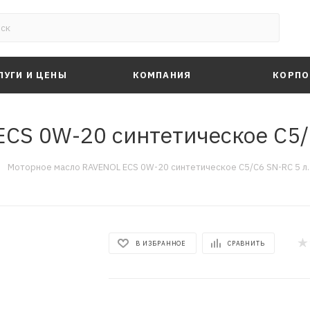
ЛУГИ И ЦЕНЫ
КОМПАНИЯ
КОРПО
CS 0W-20 синтетическое C5/
—
Моторное масло RAVENOL ECS 0W-20 синтетическое C5/C6 SN-RC 5 л
В ИЗБРАННОЕ
СРАВНИТЬ