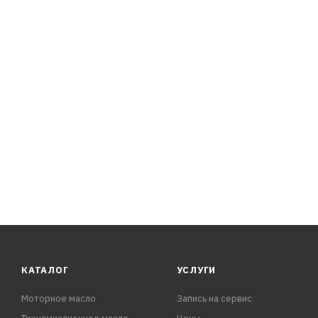
Применение
Моторное масло RAVENOL ECS EcoSynth SAE 0W-20 пред
КАТАЛОГ
УСЛУГИ
Моторное масло
Запись на сервис