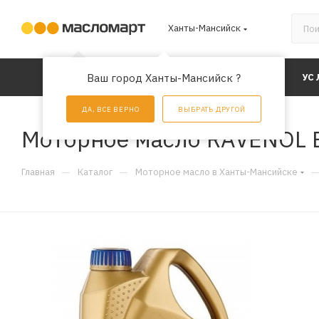
Ханты-Мансийск
КАТАЛОГ
Ваш город Ханты-Мансийск ?
АКЦИИ
УС
ДА, ВСЕ ВЕРНО
ВЫБРАТЬ ДРУГОЙ
Моторное масло RAVENOL E
—
—
Главная
Каталог
Моторное масло в Ханты-Мансийске