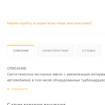
Нашли ошибку в характеристиках или описании?
ОПИСАНИЕ
ХАРАКТЕРИСТИКИ
ОТЗЫВЫ
ОПИСАНИЕ:
Синтетическое моторное масло с увеличенным интерва
автомобилей, в том числе оборудованных турбонаддув
нейтрализаторами и фильтрами сажевых частиц).
ПРИМЕНЕНИЕ:
Рекомендовано к всесезонному применению в совреме
С этим товаром покупают