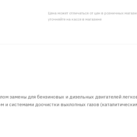
Цена может отличаться от цен в розничных магаз
уточняйте на кассе в магазине
лом замены для бензиновых и дизельных двигателей легко
ом и системами доочистки выхлопных газов (каталитически
нных бензиновых и дизельных двигателях, где автопроизв