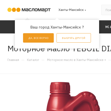
Ханты-Мансийск
КАТАЛОГ
Ваш город Ханты-Мансийск ?
АКЦИИ
УС
ДА, ВСЕ ВЕРНО
ВЫБРАТЬ ДРУГОЙ
Моторное масло TEBOIL DI
—
—
Главная
Каталог
Моторное масло в Ханты-Мансийске