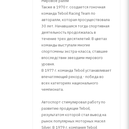
Мировое ралли
Также в 1970 г. создается гоночная
команда Teboil Racing Team по
авторалли, которая просуществовала
30 лет. Начавшаяся тогда спортивная
деятельность продолжалась в
течение трех десятилетий. В цветах
команды выступали многие
спортсмены экстра-класса, ставшие
впоследствии звездами мирового
уровня.
В 1977 г. команда Teboil устанавливает
впечатляющий рекорд - победа во
всех категориях национального
чемпионата.
Автоспорт стимулировал работу по
развитию продукции Teboil,
результатом которой стал вывод на
рынок популярных моторных масел
Silver. В 1979 г. компания Teboil