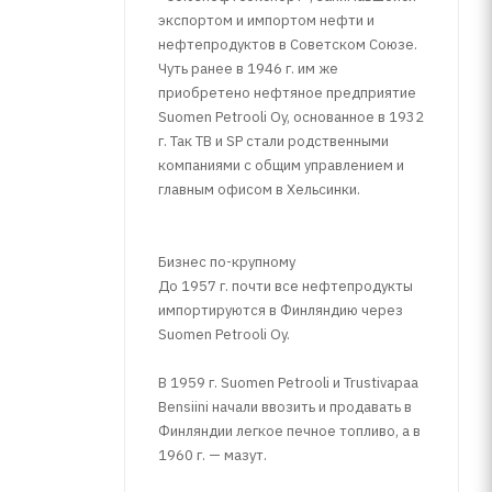
экспортом и импортом нефти и
нефтепродуктов в Советском Союзе.
Чуть ранее в 1946 г. им же
приобретено нефтяное предприятие
Suomen Petrooli Oy, основанное в 1932
г. Так TB и SP стали родственными
компаниями с общим управлением и
главным офисом в Хельсинки.
Бизнес по-крупному
До 1957 г. почти все нефтепродукты
импортируются в Финляндию через
Suomen Petrooli Oy.
В 1959 г. Suomen Petrooli и Trustivapaa
Bensiini начали ввозить и продавать в
Финляндии легкое печное топливо, а в
1960 г. — мазут.