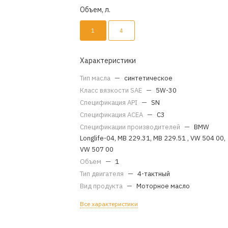
Объем, л.
1
4
Характеристики
Тип масла
—
синтетическое
Класс вязкости SAE
—
5W-30
Спецификация API
—
SN
Спецификация ACEA
—
C3
Спецификации производителей
—
BMW
Longlife-04, MB 229.31, MB 229.51 , VW 504 00,
VW 507 00
Объем
—
1
Тип двигателя
—
4-тактный
Вид продукта
—
Моторное масло
Все характеристики