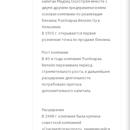
капитан Мауриц Скогстрём вместе с
двумя другими предпринимателями
основал компанию по реализации
бензина Trustivapaa Bensiini Oy в
абильный
Хельсинки.
В 1935 г. открывается первая
розничная точка по продаже бензина.
Рост компании
В 40-е годы компания Trustivapaa
Bensiini переживала период
стремительного роста, и дальнейшее
расширение деятельности
потребовало притока
дополнительного капитала.
Расширение
В 1948 г. компания была куплена
советской компанией
«Союзнефтеэкспорт», занимавшейся