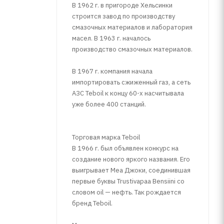
В 1962 г. в пригороде Хельсинки
строится завод по производству
смазочных материалов и лаборатория
масел. В 1963 г. началось
производство смазочных материалов.
В 1967 г. компания начала
импортировать сжиженный газ, а сеть
АЗС Teboil к концу 60-х насчитывала
уже более 400 станций.
Торговая марка Teboil
В 1966 г. был объявлен конкурс на
создание нового яркого названия. Его
выигрывает Меа Джоки, соединившая
первые буквы Trustivapaa Bensiini со
словом oil — нефть. Так рождается
бренд Teboil.