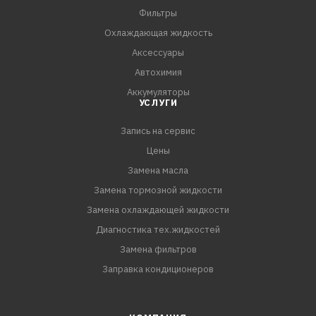
ПРЕИМУЩЕСТВА:
Фильтры
- Усиленные антиокислительные и
Охлаждающая жидкость
противокоррозионные свойства, стойкость к
Аксессуары
воздействию высоких температур, отличные
Автохимия
низкотемпературные характеристики данной жи
Аккумуляторы
УСЛУГИ
Запись на сервис
Цены
Замена масла
Замена тормозной жидкости
Замена охлаждающей жидкости
Диагностика тех.жидкостей
Замена фильтров
Заправка кондиционеров