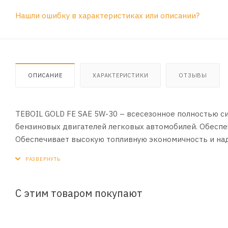
Нашли ошибку в характеристиках или описании?
ОПИСАНИЕ
ХАРАКТЕРИСТИКИ
ОТЗЫВЫ
TEBOIL GOLD FE SAE 5W-30 – всесезонное полностью 
бензиновых двигателей легковых автомобилей. Обеспе
Обеспечивает высокую топливную экономичность и наде
оптимальной вязкости. Благодаря оптимально подобра
диапазоне температур.
ПРИМЕНЕНИЕ:
С этим товаром покупают
Рекомендовано к всесезонному применению в бензинов
корейского производства, в которых требуются масла с