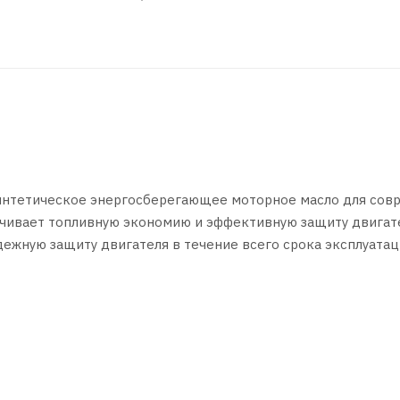
синтетическое энергосберегающее моторное масло для сов
чивает топливную экономию и эффективную защиту двигат
жную защиту двигателя в течение всего срока эксплуатаци
нному составу масло обладает стабильной вязкостью в шир
ых двигателях автомобилей японского, американского и
 уровнем свойств API SP и/или ILSAC GF-6A и классом вязк