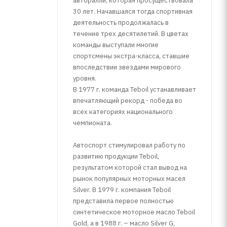
авторалли, которая просуществовала
30 лет. Начавшаяся тогда спортивная
деятельность продолжалась в
течение трех десятилетий. В цветах
команды выступали многие
спортсмены экстра-класса, ставшие
впоследствии звездами мирового
уровня.
В 1977 г. команда Teboil устанавливает
впечатляющий рекорд - победа во
всех категориях национального
чемпионата.
Автоспорт стимулировал работу по
развитию продукции Teboil,
результатом которой стал вывод на
рынок популярных моторных масел
Silver. В 1979 г. компания Teboil
представила первое полностью
синтетическое моторное масло Teboil
Gold, а в 1988 г. – масло Silver G,