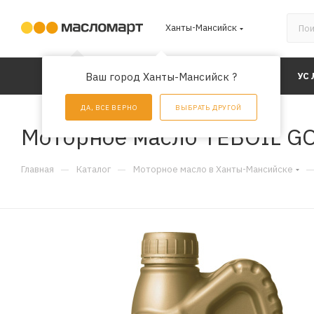
Ханты-Мансийск
КАТАЛОГ
Ваш город Ханты-Мансийск ?
АКЦИИ
УС
ДА, ВСЕ ВЕРНО
ВЫБРАТЬ ДРУГОЙ
Моторное масло TEBOIL GO
—
—
Главная
Каталог
Моторное масло в Ханты-Мансийске