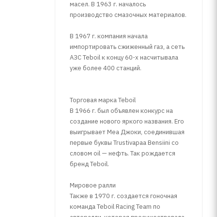
масел. В 1963 г. началось
производство смазочных материалов.
В 1967 г. компания начала
импортировать сжиженный газ, а сеть
АЗС Teboil к концу 60-х насчитывала
уже более 400 станций.
Торговая марка Teboil
В 1966 г. был объявлен конкурс на
создание нового яркого названия. Его
выигрывает Меа Джоки, соединившая
первые буквы Trustivapaa Bensiini со
словом oil — нефть. Так рождается
бренд Teboil.
Мировое ралли
Также в 1970 г. создается гоночная
команда Teboil Racing Team по