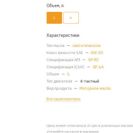
Объем, л.
1
4
Характеристики
Тип масла
—
синтетическое
Класс вязкости SAE
—
5W-30
Спецификация API
—
SP-RC
Спецификация ILSAC
—
GF-6A
Объем
—
1
Тип двигателя
—
4-тактный
Вид продукта
—
Моторное масло
Все характеристики
Цена может отличаться от цен в розничных магаз
уточняйте на кассе в магазине