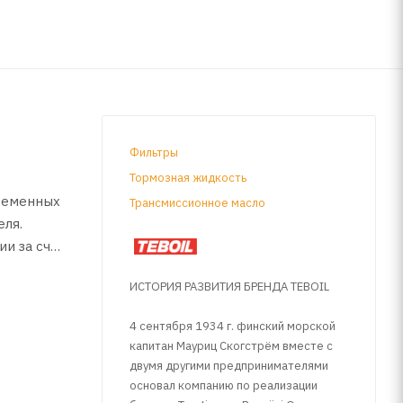
Фильтры
Тормозная жидкость
ременных
Трансмиссионное масло
еля.
и за счет
оком
ИСТОРИЯ РАЗВИТИЯ БРЕНДА TEBOIL
4 сентября 1934 г. финский морской
капитан Мауриц Скогстрём вместе с
двумя другими предпринимателями
ости SAE
основал компанию по реализации