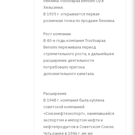
бензина Trustivapaa Bensiini Oy в
Хельсинки.
В 1935 г. открывается первая
розничная точка по продаже бензина.
Рост компании
В 40-е годы компания Trustivapaa
Bensiini переживала период
стремительного роста, и дальнейшее
расширение деятельности
потребовало притока
дополнительного капитала.
Расширение
В 1948 г. компания была куплена
советской компанией
«Союзнефтеэкспорт», занимавшейся
экспортом и импортом нефти и
нефтепродуктов в Советском Союзе.
Чуть ранее в 1946 г. им же