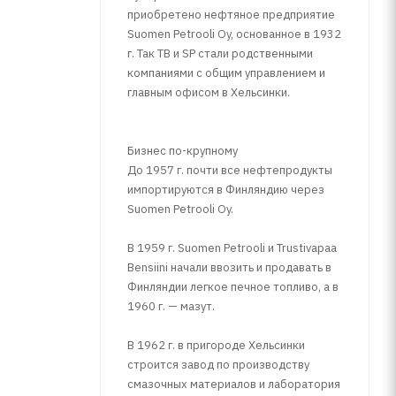
приобретено нефтяное предприятие
Suomen Petrooli Oy, основанное в 1932
г. Так TB и SP стали родственными
компаниями с общим управлением и
главным офисом в Хельсинки.
Бизнес по-крупному
До 1957 г. почти все нефтепродукты
импортируются в Финляндию через
Suomen Petrooli Oy.
В 1959 г. Suomen Petrooli и Trustivapaa
Bensiini начали ввозить и продавать в
Финляндии легкое печное топливо, а в
1960 г. — мазут.
В 1962 г. в пригороде Хельсинки
строится завод по производству
смазочных материалов и лаборатория