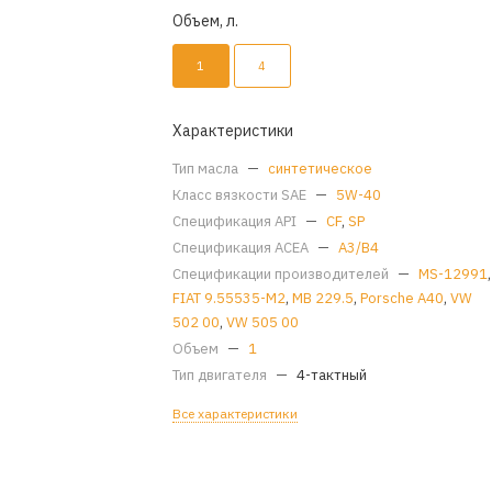
Объем, л.
1
4
Характеристики
Тип масла
—
синтетическое
Класс вязкости SAE
—
5W-40
Спецификация API
—
CF
,
SP
Спецификация ACEA
—
A3/B4
Спецификации производителей
—
MS-12991
,
FIAT 9.55535-M2
,
MB 229.5
,
Porsche A40
,
VW
502 00
,
VW 505 00
Объем
—
1
Тип двигателя
—
4-тактный
Все характеристики