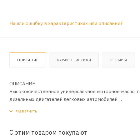
Нашли ошибку в характеристиках или описании?
ОПИСАНИЕ
ХАРАКТЕРИСТИКИ
ОТЗЫВЫ
ОПИСАНИЕ:
Высококачественное универсальное моторное масло, п
дизельных двигателей легковых автомобилей.
ПРИМЕНЕНИЕ:
Соответствует требованиям, предъявляемым к маслам 
эксплуатации в наиболее тяжелых условиях (городской 
С этим товаром покупают
турбированных и мультиклапанных двигателях, а также