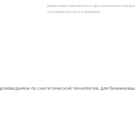
Цена может отличаться от цен в розничных магаз
уточняйте на кассе в магазине
роизводимое по синтетической технологии, для бензиновы
для современных бензиновых и дизельных двигателей. Под
цикл, трасса), всесезонно. Рекомендуется к применению в
 в двигателях с непосредственным впрыском. Подходит для