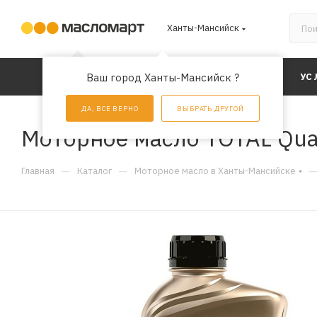
Ханты-Мансийск
КАТАЛОГ
Ваш город Ханты-Мансийск ?
АКЦИИ
УС
ДА, ВСЕ ВЕРНО
ВЫБРАТЬ ДРУГОЙ
Моторное масло TOTAL Quar
—
—
Главная
Каталог
Моторное масло в Ханты-Мансийске