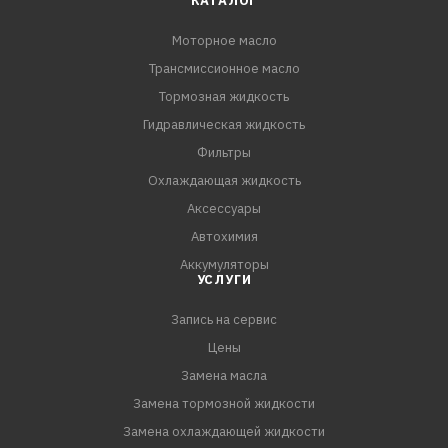
КАТАЛОГ
смазочный материал с пониженным содержанием
Моторное масло
металлсодержащих присадок по сравнению маслами,
Трансмиссионное масло
произведенными по обычной технологии.
- Экономия топлива: до 3,5% - по сравнению с
Тормозная жидкость
эталонным моторным маслом, соответствующее
Гидравлическая жидкость
стандарту ACEA (испытания проведены на Citroen C4 1.6
Фильтры
HDi).
Охлаждающая жидкость
- Система контроля выброса выхлопных газов (ECS –
Аксессуары
Emission Control System): способствует уменьшению
Автохимия
выбросов СО2 и твердых частиц сажи в атмосферу.
Аккумуляторы
Низкое содержание ф
УСЛУГИ
Запись на сервис
Цены
Замена масла
Замена тормозной жидкости
Замена охлаждающей жидкости