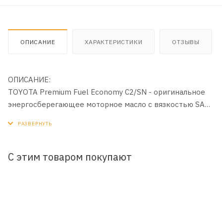
ОПИСАНИЕ
ХАРАКТЕРИСТИКИ
ОТЗЫВЫ
ОПИСАНИЕ:
TOYOTA Premium Fuel Economy C2/SN - оригинальное
энергосберегающее моторное масло с вязкостью SAE
5W-30.
ОБЛАСТЬ ПРИМЕНЕНИЯ:
Предназначенное для легковых автомобилей и легких
С этим товаром покупают
коммерческих авто, включая автомобили с
бензиновыми и дизельными двигателями.