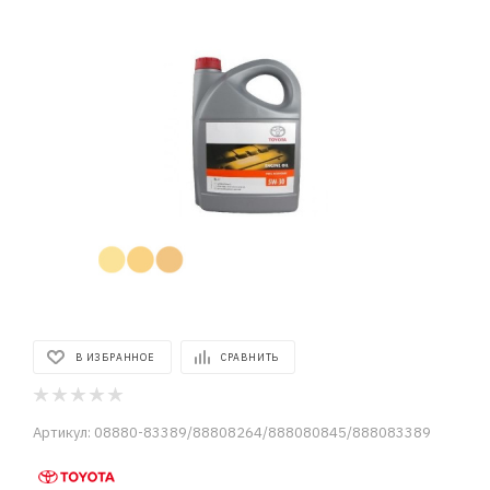
В ИЗБРАННОЕ
СРАВНИТЬ
Артикул:
08880-83389/88808264/888080845/888083389