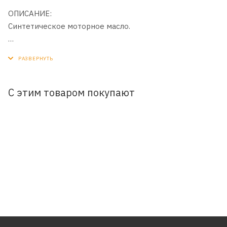
ОПИСАНИЕ:
Синтетическое моторное масло.
ОБЛАСТЬ ПРИМЕНЕНИЯ:
Для большинства современных легковых автомобилей
VW и Audi как дизельных, так и бензиновых.
С этим товаром покупают
ПРЕИМУЩЕСТВА:
Обеспечивает максимальный ресурс сажевых
фильтров дизельных авто. Без увеличенного интервала
замены.
Допуски и спецификации:
VW 502 00 / 505 00 / 505 01