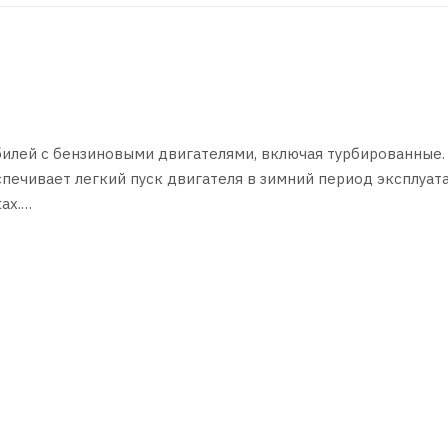
илей с бензиновыми двигателями, включая турбированные.
спечивает легкий пуск двигателя в зимний период эксплуат
ах.
беспечивает чистоту двигателя, снижает износ двигателя, 