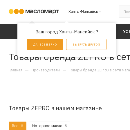
Ханты-Мансийск
КАТАЛОГ
Ваш город Ханты-Мансийск ?
АКЦИИ
УС
ДА, ВСЕ ВЕРНО
ВЫБРАТЬ ДРУГОЙ
Товары бренда ZEPRO в се
—
—
Главная
Производители
Товары бренда ZEPRO в сети маг
Товары ZEPRO в нашем магазине
Все
8
Моторное масло
8