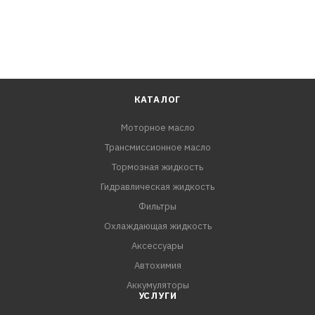
ПРЕИМУЩЕСТВА:
- Надежно защищает двигатель.
- Минимизирует образование шлама и сажи в двигателе
благодаря высокой термоокислительной стабильности.
- Минимизирует расход масла благодаря низкой
испаряемости.
КАТАЛОГ
Моторное масло
СПЕЦИФИКАЦИИ:
Трансмиссионное масло
API CI-4/SL
ACEA E7 (E5, E3)
Тормозная жидкость
JASO DH-1
Гидравлическая жидкость
MB-Approval 228.3
Фильтры
MAN 3275-1
Охлаждающая жидкость
Volvo VDS-3
Аксессуары
Renault Trucks RXD/RLD/RD-2/RLD-2
Автохимия
Mack EO-N
Аккумуляторы
Cummins 20072 / 20077
УСЛУГИ
Detroit Diesel 93K215