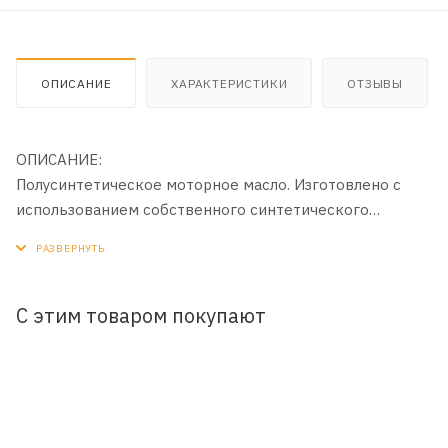
ОПИСАНИЕ
ХАРАКТЕРИСТИКИ
ОТЗЫВЫ
ОПИСАНИЕ:
Полусинтетическое моторное масло. Изготовлено с
использованием собственного синтетического
базового масла YUBASE и сбалансированного пакета
присадок.
ПРИМЕНЕНИЕ:
С этим товаром покупают
Для дизельных двигателей коммерческого транспорта
(грузовые автомобили и автобусы) и строительной
техники, в том числе, оборудованных системами
турбонаддува.