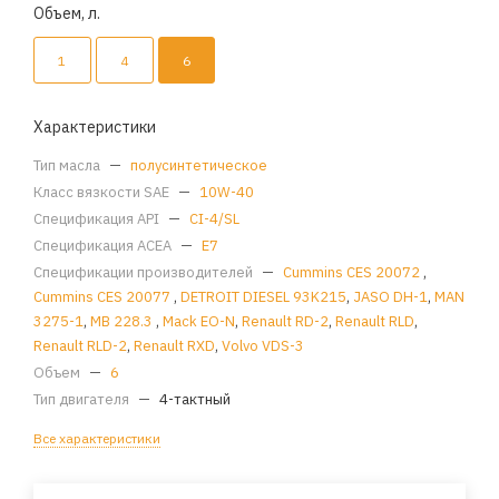
Объем, л.
1
4
6
Характеристики
Тип масла
—
полусинтетическое
Класс вязкости SAE
—
10W-40
Спецификация API
—
CI-4/SL
Спецификация ACEA
—
E7
Спецификации производителей
—
Cummins CES 20072
,
Cummins CES 20077
,
DETROIT DIESEL 93K215
,
JASO DH-1
,
MAN
3275-1
,
MB 228.3
,
Mack EO-N
,
Renault RD-2
,
Renault RLD
,
Renault RLD-2
,
Renault RXD
,
Volvo VDS-3
Объем
—
6
Тип двигателя
—
4-тактный
Все характеристики