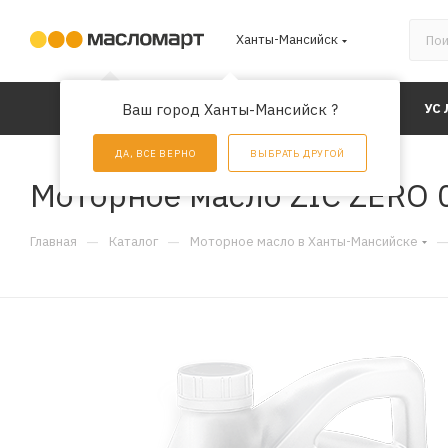
Ханты-Мансийск
КАТАЛОГ
Ваш город Ханты-Мансийск ?
АКЦИИ
УС
ДА, ВСЕ ВЕРНО
ВЫБРАТЬ ДРУГОЙ
Моторное масло ZIC ZERO 0
—
—
Главная
Каталог
Моторное масло в Ханты-Мансийске