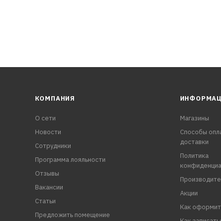
КОМПАНИЯ
ИНФОРМА
О сети
Магазины
Новости
Способы опл
доставки
Сотрудники
Политика
Программа лояльности
конфиденциа
Отзывы
Производите
Вакансии
Акции
Статьи
Как оформит
Предложить помещение
Как записать