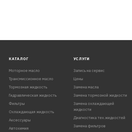
КАТАЛОГ
УСЛУГИ
Моторное масло
Запись на сервис
Трансмиссионное масло
Цены
Тормозная жидкость
Замена масла
Гидравлическая жидкость
Замена тормозной жидкости
Фильтры
Замена охлаждающей
жидкости
Охлаждающая жидкость
Диагностика тех.жидкостей
Аксессуары
Замена фильтров
Автохимия