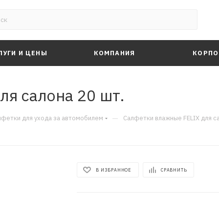
ЛУГИ И ЦЕНЫ
КОМПАНИЯ
КОРПО
ля салона 20 шт.
—
лфетки для ухода за автомобилем
Салфетки влажные FELIX для са
В ИЗБРАННОЕ
СРАВНИТЬ