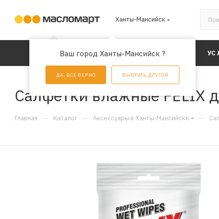
Ханты-Мансийск
КАТАЛОГ
Ваш город Ханты-Мансийск ?
АКЦИИ
УС
ДА, ВСЕ ВЕРНО
ВЫБРАТЬ ДРУГОЙ
Салфетки влажные FELIX д
—
—
—
Главная
Каталог
Аксессуары в Ханты-Мансийске
Са