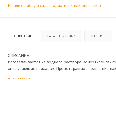
Нашли ошибку в характеристиках или описании?
ОПИСАНИЕ
ХАРАКТЕРИСТИКИ
ОТЗЫВЫ
ОПИСАНИЕ:
Изготавливается из водного раствора моноэтиленглик
смазывающих присадок. Предотвращает появление нак
тепловой режим работы двигателя. Можно использовать
содержит нитритов и аминов, имеет повышенный срок э
ПРИМЕНЕНИЕ:
В системах охлаждения турбированных и атмосферных 
коммерческих автомобилей, автобусов и другой техник