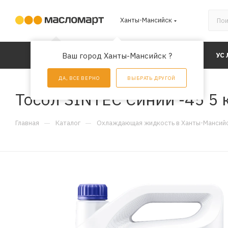
Ханты-Мансийск
КАТАЛОГ
Ваш город Ханты-Мансийск ?
АКЦИИ
УС
ДА, ВСЕ ВЕРНО
ВЫБРАТЬ ДРУГОЙ
Тосол SINTEC Синий -45 5 к
—
—
Главная
Каталог
Охлаждающая жидкость в Ханты-Мансий