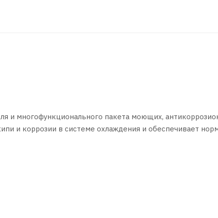
оля и многофункционального пакета моющих, антикоррозио
ипи и коррозии в системе охлаждения и обеспечивает нор
 в качестве теплоносителя в локальных системах отоплени
ксплуатации. Обеспечивает защиту от замерзания до -45°С
бензиновых и дизельных двигателей легковых и легких
и в соответствии с указанием производителя техники.