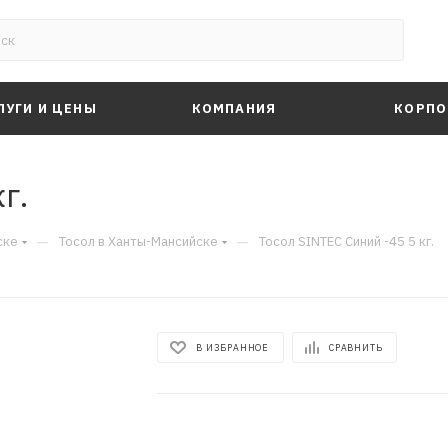
ЛУГИ И ЦЕНЫ
КОМПАНИЯ
КОРПО
г.
—
—
ске
Тосол в Ханты-Мансийске
Тосол SINTEC Синий -45 5 кг.
В ИЗБРАННОЕ
СРАВНИТЬ