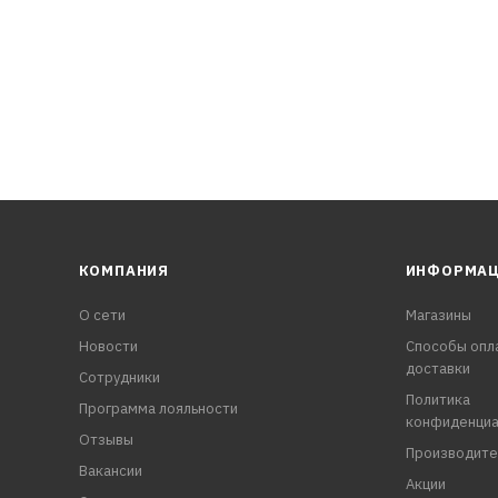
и.
ых автомобилей.
КОМПАНИЯ
ИНФОРМА
О сети
Магазины
Новости
Способы опл
доставки
Сотрудники
Политика
Программа лояльности
конфиденциа
Отзывы
Производите
Вакансии
Акции