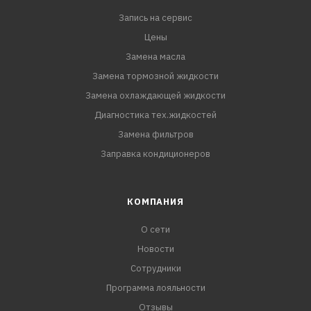
Продлевает срок службы помпы, термостата,
Запись на сервис
радиатора в 1,5 раза;
Цены
Имеет оптимальные смазывающие свойства;
Замена масла
Замена тормозной жидкости
Соответствует требованиям
Замена охлаждающей жидкости
автопроизводителей EVOLUTE, TESLA, AUDI, BMW,
Диагностика тех.жидкостей
GEELY, JAC, NISSAN, VW, CHERY и международным
Замена фильтров
стандартам ASTM D 3306, ASTM D 4985
Заправка кондиционеров
Обеспечивает эффективную работу системы
охлаждения при температуре от -45 °С до +109 °С
КОМПАНИЯ
О сети
Новости
Сотрудники
Программа лояльности
Отзывы