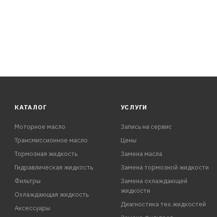
ХАРАКТЕРИСТИКИ:
Плотность при 20 °C: 1,074г/см3
Температура начала кристаллизации: -40°C
Щелочность: 15,36см3
Водородный показатель: 7,92(рН)
Цвет: красный
КАТАЛОГ
УСЛУГИ
Моторное масло
Запись на сервис
Трансмиссионное масло
Цены
Тормозная жидкость
Замена масла
Гидравлическая жидкость
Замена тормозной жидкости
Фильтры
Замена охлаждающей
жидкости
Охлаждающая жидкость
Диагностика тех.жидкостей
Аксессуары