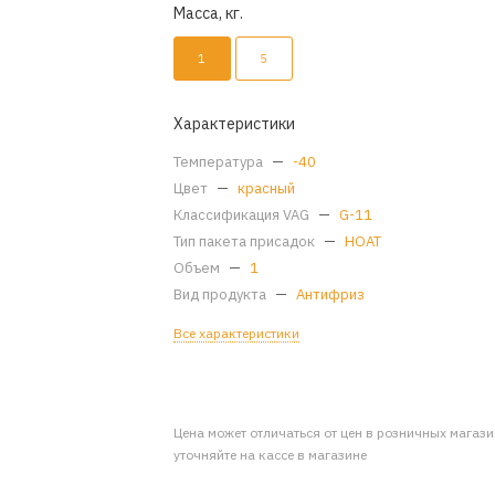
Масса, кг.
1
5
Характеристики
Температура
—
-40
Цвет
—
красный
Классификация VAG
—
G-11
Тип пакета присадок
—
HOAT
Объем
—
1
Вид продукта
—
Антифриз
Все характеристики
Цена может отличаться от цен в розничных магаз
уточняйте на кассе в магазине