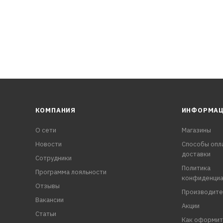
КОМПАНИЯ
ИНФОРМА
О сети
Магазины
Новости
Способы опл
доставки
Сотрудники
Политика
Программа лояльности
конфиденциа
Отзывы
Производите
Вакансии
Акции
Статьи
Как оформит