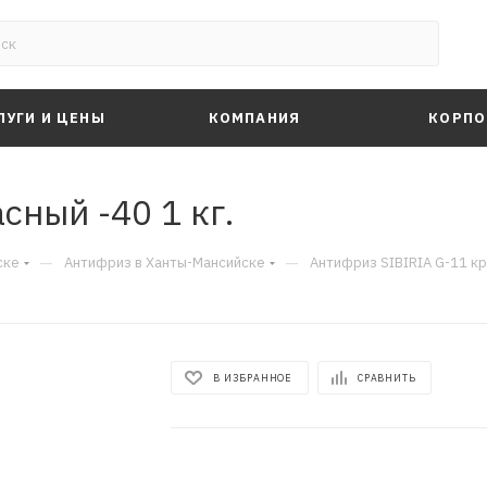
ЛУГИ И ЦЕНЫ
КОМПАНИЯ
КОРПО
сный -40 1 кг.
—
—
ске
Антифриз в Ханты-Мансийске
Антифриз SIBIRIA G-11 кра
В ИЗБРАННОЕ
СРАВНИТЬ