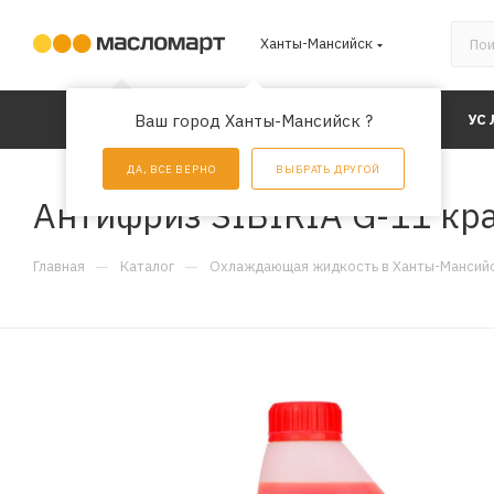
Ханты-Мансийск
КАТАЛОГ
Ваш город Ханты-Мансийск ?
АКЦИИ
УС
ДА, ВСЕ ВЕРНО
ВЫБРАТЬ ДРУГОЙ
Антифриз SIBIRIA G-11 кра
—
—
Главная
Каталог
Охлаждающая жидкость в Ханты-Мансий