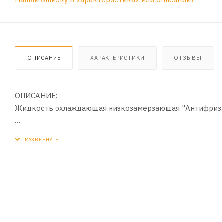
ОПИСАНИЕ
ХАРАКТЕРИСТИКИ
ОТЗЫВЫ
ОПИСАНИЕ:
Жидкость охлаждающая низкозамерзающая "Антифриз 
ПРИМЕНЕНИЕ:
Предназначена для охлаждения двигателей внутреннег
агрегатах, работающих при низких и умеренных темпер
автомобиля и теплообменных агрегатов.
ПРЕИМУЩЕСТВА:
- Надежно защищает от коррозии алюминиевые и други