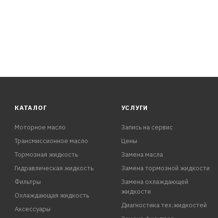
ХАРАКТЕРИСТИКИ:
Плотность при 20 °C: 1,074г/см3
Температура начала кристаллизации: -40°C
Щелочность: 15,36см3
Водородный показатель: 7,92(рН)
Цвет: красный
КАТАЛОГ
УСЛУГИ
Моторное масло
Запись на сервис
Трансмиссионное масло
Цены
Тормозная жидкость
Замена масла
Гидравлическая жидкость
Замена тормозной жидкости
Фильтры
Замена охлаждающей
жидкости
Охлаждающая жидкость
Диагностика тех.жидкостей
Аксессуары