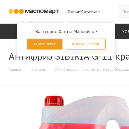
Ханты-Мансийск
КАТАЛОГ
Ваш город Ханты-Мансийск ?
АКЦИИ
УС
ДА, ВСЕ ВЕРНО
ВЫБРАТЬ ДРУГОЙ
Антифриз SIBIRIA G-11 кра
—
—
Главная
Каталог
Охлаждающая жидкость в Ханты-Мансий