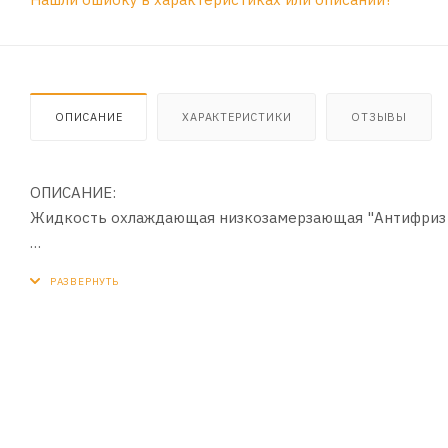
ОПИСАНИЕ
ХАРАКТЕРИСТИКИ
ОТЗЫВЫ
ОПИСАНИЕ:
Жидкость охлаждающая низкозамерзающая "Антифриз 
ПРИМЕНЕНИЕ:
Предназначена для охлаждения двигателей внутреннег
агрегатах, работающих при низких и умеренных темпер
автомобиля и теплообменных агрегатов.
ПРЕИМУЩЕСТВА:
- Надежно защищает от коррозии алюминиевые и други