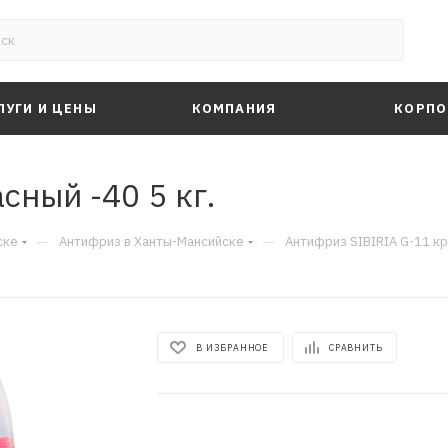
ЛУГИ И ЦЕНЫ
КОМПАНИЯ
КОРПО
сный -40 5 кг.
—
—
ске
Антифриз в Ханты-Мансийске
Антифриз SIBIRIA G-11 кра
В ИЗБРАННОЕ
СРАВНИТЬ