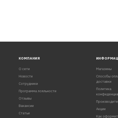
КОМПАНИЯ
ИНФОРМА
О сети
Магазины
Новости
Способы опл
доставки
Сотрудники
Политика
Программа лояльности
конфиденциа
Отзывы
Производите
Вакансии
Акции
Статьи
Как оформит