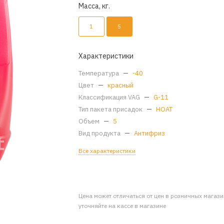
Масса, кг.
1
5
Характеристики
Температура
—
-40
Цвет
—
красный
Классификация VAG
—
G-11
Тип пакета присадок
—
HOAT
Объем
—
5
Вид продукта
—
Антифриз
Все характеристики
Цена может отличаться от цен в розничных магаз
уточняйте на кассе в магазине