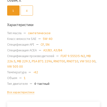
Объем, л.
1
4
Характеристики
Тип масла
—
синтетическое
Класс вязкости SAE
—
5W-40
Спецификация API
—
CF
,
SN
Спецификация ACEA
—
A3/B3, A3/B4
Спецификации производителей
—
FIAT 9.55535-N2
,
MB
226.5
,
MB 229.3
,
PSA B71 2296
,
RN0700
,
RN0710
,
VW 502 00
,
VW 505 00
Температура
—
-42
Объем
—
1
Тип двигателя
—
4-тактный
Все характеристики