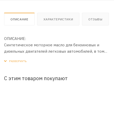
ОПИСАНИЕ
ХАРАКТЕРИСТИКИ
ОТЗЫВЫ
ОПИСАНИЕ:
Синтетическое моторное масло для бензиновых и
дизельных двигателей легковых автомобилей, в том
числе оборудованных турбонаддувом. Разработано на
основе высококачественных компонентов (базовые
масла III+ группы и высокощелочной пакет присадок),
обеспечивающих превосходную защиту двигателя.
С этим товаром покупают
ПРИМЕНЕНИЕ:
Рекомендовано к всесезонному применению в
бензиновых и дизельных двигателях (без устройств до-
очистки выхлопных газов) автомобилей требующих