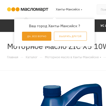
Ханты-Мансийск
КАТАЛОГ
Ваш город Ханты-Мансийск ?
АКЦИИ
УС
ДА, ВСЕ ВЕРНО
ВЫБРАТЬ ДРУГОЙ
Моторное масло ZIC X5 10W
—
—
Главная
Каталог
Моторное масло в Ханты-Мансийске