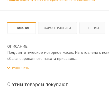
ОПИСАНИЕ
ХАРАКТЕРИСТИКИ
ОТЗЫВЫ
ОПИСАНИЕ:
Полусинтетическое моторное масло. Изготовлено с исп
сбалансированного пакета присадок.
ПРИМЕНЕНИЕ:
Для бензиновых двигателей легковых автомобилей.
С этим товаром покупают
ПРЕИМУЩЕСТВА:
- Надежно предохраняет пары трения от износа прочно
- Высокие моющие и диспергирующие свойства обеспеч
- Предотвращает коррозийный износ, нейтрализуя акти