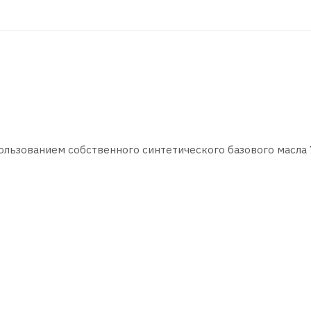
ользованием собственного синтетического базового масла
й масляной пленкой.
ивают чистоту двигателя.
вные кислоты.