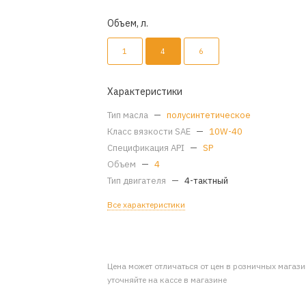
Объем, л.
1
4
6
Характеристики
Тип масла
—
полусинтетическое
Класс вязкости SAE
—
10W-40
Спецификация API
—
SP
Объем
—
4
Тип двигателя
—
4-тактный
Все характеристики
Цена может отличаться от цен в розничных магаз
уточняйте на кассе в магазине