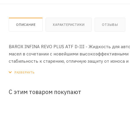
ОПИСАНИЕ
ХАРАКТЕРИСТИКИ
ОТЗЫВЫ
BAROX INFINA REVO PLUS ATF D-III - Жидкость для авт
масел в сочетании с новейшими высокоэффективными 
стабильность к старению, отличную защиту от износа 
Специально разработано для холодного климата
ПРИМЕНЕНИЕ:
Используется в автоматических трансмиссиях, гидротр
С этим товаром покупают
ПРЕИМУЩЕСТВА:
• Фрикционная устойчивость
• Очень хорошая защита от износа
• Отличная текучесть в холодном состоянии