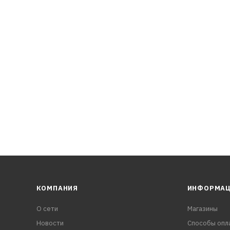
нию ржавчины
стимость с эластомерами
КОМПАНИЯ
ИНФОРМА
О сети
Магазины
Новости
Способы опл