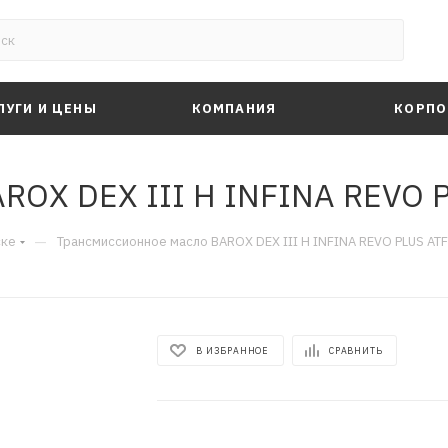
ЛУГИ И ЦЕНЫ
КОМПАНИЯ
КОРПО
OX DEX III H INFINA REVO P
—
ске
Трансмиссионное масло BAROX DEX III H INFINA REVO PLUS ATF 
В ИЗБРАННОЕ
СРАВНИТЬ