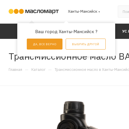
Ханты-Мансийск
КАТАЛОГ
Ваш город Ханты-Мансийск ?
АКЦИИ
УС
ДА, ВСЕ ВЕРНО
ВЫБРАТЬ ДРУГОЙ
Трансмиссионное масло BAR
—
—
Главная
Каталог
Трансмиссионное масло в Ханты-Мансий