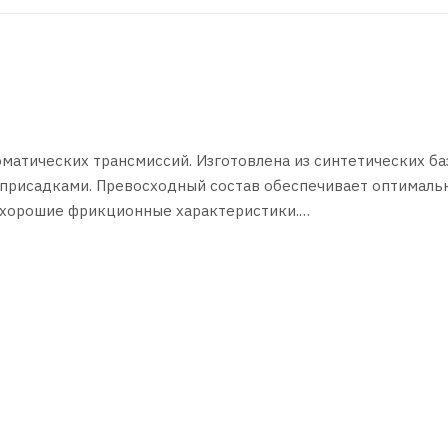
оматических трансмиссий. Изготовлена из синтетических б
присадками. Превосходный состав обеспечивает оптималь
и хорошие фрикционные характеристики.
ансформаторах, системах гидроусилителя руля