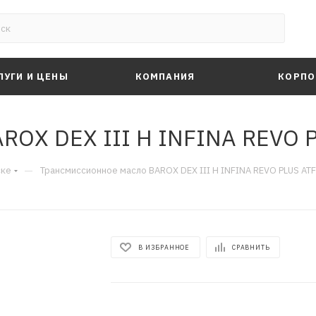
ЛУГИ И ЦЕНЫ
КОМПАНИЯ
КОРПО
OX DEX III H INFINA REVO P
—
ске
Трансмиссионное масло BAROX DEX III H INFINA REVO PLUS ATF 
В ИЗБРАННОЕ
СРАВНИТЬ