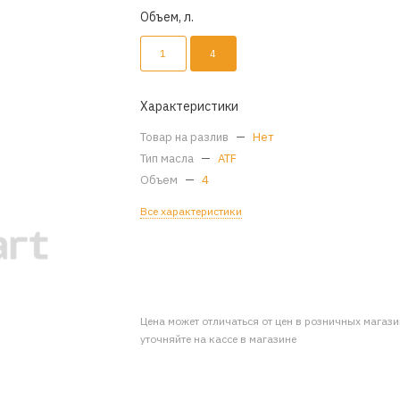
Объем, л.
1
4
Характеристики
Товар на разлив
—
Нет
Тип масла
—
ATF
Объем
—
4
Все характеристики
Цена может отличаться от цен в розничных магаз
уточняйте на кассе в магазине