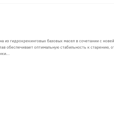
на из гидрокрекинговых базовых масел в сочетании с нов
ав обеспечивает оптимальную стабильность к старению, о
ики.
ансформаторах, системах гидроусилителя руля.