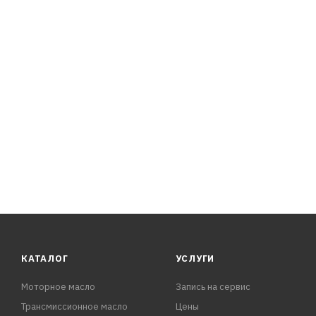
ATF F-I, ATF II-D
MB 236.2
Ford ESP M2C-138-CJ, M2C-166-H
Toyota ATF D-II, D-III
VW G-052 162, VW G US 000162
Volvo 97325/97340/CE 97340
ZF TE-ML 05L/09/21L
Shell 3403 M115
LA 2634
КАТАЛОГ
УСЛУГИ
Моторное масло
Запись на сервис
Трансмиссионное масло
Цены