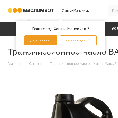
Ханты-Мансийск
КАТАЛОГ
Ваш город Ханты-Мансийск ?
АКЦИИ
УС
ДА, ВСЕ ВЕРНО
ВЫБРАТЬ ДРУГОЙ
Трансмиссионное масло BAR
—
—
Главная
Каталог
Трансмиссионное масло в Ханты-Мансий