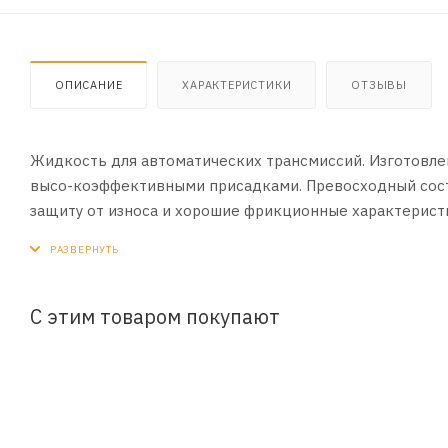
ОПИСАНИЕ
ХАРАКТЕРИСТИКИ
ОТЗЫВЫ
Жидкость для автоматических трансмиссий. Изготовле
высо-коэффективными присадками. Превосходный сост
защиту от износа и хорошие фрикционные характерист
Специально разработано для холодного климата.
ПРИМЕНЕНИЕ:
Используется в автоматических трансмиссиях, гидротр
С этим товаром покупают
СПЕЦИФИКАЦИИ:
GM Dexron III-H
Hyundai/Kia SP-II
Mazda M-III